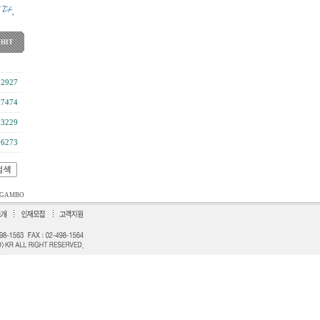
HIT
12927
17474
13229
16273
GAMBO