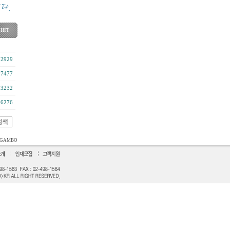
HIT
12929
17477
13232
16276
GAMBO