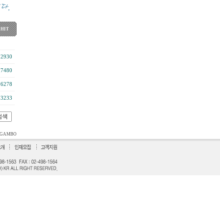
HIT
12930
17480
16278
13233
GAMBO