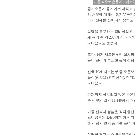
기를 좌우로 흔들어 모아보았
공기호흡기 용기에서 아직도 
의 처우에 대해서 요지부동이고
러기 신세를 벗어나지 못하고 
익명을 요구하는 정비실의 한 관
개 용기 중 약 20%가 상태가
나타났다고 전했다.
또한, 16개 시도본부에 설치
운데 관리가 부실한 곳이 상당
전국 16개 시도본부 중 호흡보
울산(범서119안전센터), 경기
나타났다.
현재까지 설치되지 않은 곳은 대구
중 삼분의 일인 11,140명의
이중 전북과 경남은 각각 금년
소방공무원 1,439명과 경남 
흡기 용기 안의 공기를 들여 
이러한 결과는 소방공무원이 