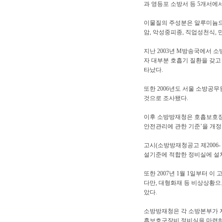
과 영등포 소방서 등 5개서에
이물질의 주성분은 알루미늄으로
암, 악성중피종, 직업성천식,
지난 2003년 M방송국에서 소
자 대부분 호흡기 질환을 갖고 
타났다.
또한 2006년도 서울 소방공무
것으로 조사됐다.
이후 소방방재청은 호흡보호장비
안전관리에 관한 기준’을 개정
고시(소방방재청공고 제2006- 
설기준에 적합한 정비실에 설치
또한 2007년 1월 1일부터
다만, 대형화재 등 비상상황으
았다.
소방방재청은 각 소방본부가 
흡보호구장비 정비실을 마련하