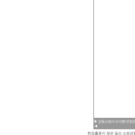
▶ 강동소방서 오석환 반장은
◀
현장출동이 잦은 일선 소방관들